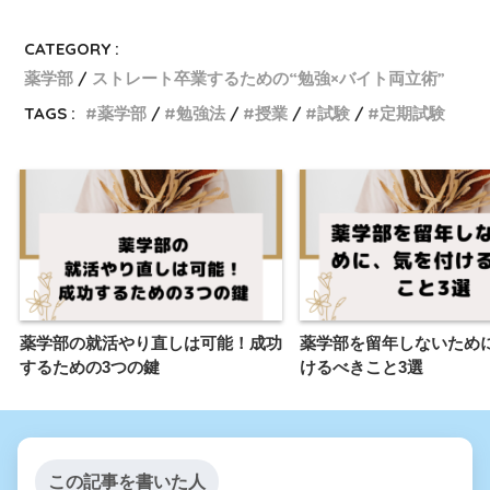
CATEGORY :
薬学部
ストレート卒業するための“勉強×バイト両立術”
TAGS :
薬学部
勉強法
授業
試験
定期試験
薬学部の就活やり直しは可能！成功
薬学部を留年しないため
するための3つの鍵
けるべきこと3選
この記事を書いた人