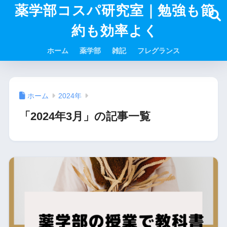
薬学部コスパ研究室｜勉強も節
約も効率よく
ホーム
薬学部
雑記
フレグランス
ホーム
2024年
「2024年3月」の記事一覧