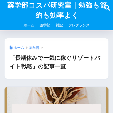
薬学部コスパ研究室｜勉強も節
約も効率よく
ホーム
薬学部
雑記
フレグランス
ホーム
薬学部
「長期休みで一気に稼ぐリゾートバ
イト戦略」の記事一覧