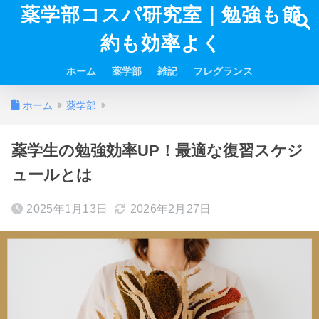
薬学部コスパ研究室｜勉強も節
約も効率よく
ホーム
薬学部
雑記
フレグランス
ホーム
薬学部
薬学生の勉強効率UP！最適な復習スケジ
ュールとは
2025年1月13日
2026年2月27日