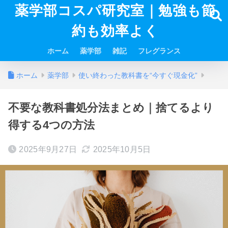
薬学部コスパ研究室｜勉強も節
約も効率よく
ホーム
薬学部
雑記
フレグランス
ホーム
薬学部
使い終わった教科書を“今すぐ現金化”
不要な教科書処分法まとめ｜捨てるより
得する4つの方法
2025年9月27日
2025年10月5日