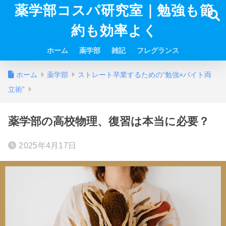
薬学部コスパ研究室｜勉強も節
約も効率よく
ホーム
薬学部
雑記
フレグランス
ホーム
薬学部
ストレート卒業するための“勉強×バイト両
立術”
薬学部の高校物理、復習は本当に必要？
2025年4月17日