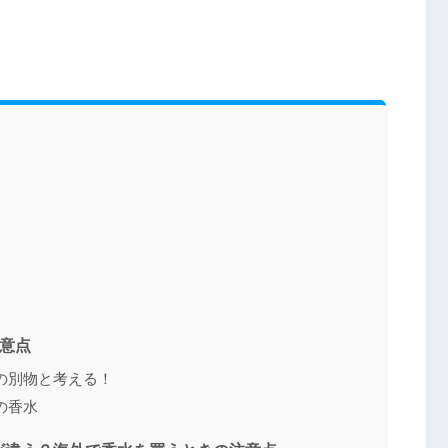
注意点
の別物と考える！
の香水