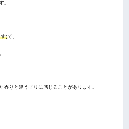
す。
す)
で、
。
た香りと違う香りに感じることがあります。